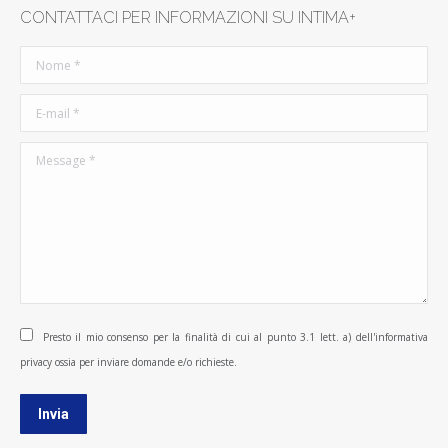
CONTATTACI PER INFORMAZIONI SU INTIMA+
Nome *
E-mail *
Message *
Presto il mio consenso per la finalità di cui al punto 3.1 lett. a) dell'informativa
privacy ossia per inviare domande e/o richieste.
Invia