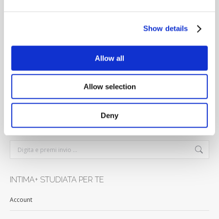
Show details
BENESSERE E PROTEZIONE QUOTIDIANA
Allow all
Intima+ è il modo migliore per prendersi cura del proprio benessere.
Scegliere Intima+ significa prendersi cura della propria igiene intima
Allow selection
quotidiana con detergenti e prodotti che rispettino la pelle ed il
naturale pH fisiologico.
Deny
CERCA
Cerca
INTIMA+ STUDIATA PER TE
Account